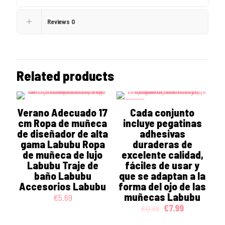
Reviews
0
Related products
ON SALE
Verano Adecuado 17
Cada conjunto
cm Ropa de muñeca
incluye pegatinas
de diseñador de alta
adhesivas
gama Labubu Ropa
duraderas de
de muñeca de lujo
excelente calidad,
Labubu Traje de
fáciles de usar y
baño Labubu
que se adaptan a la
Accesorios Labubu
forma del ojo de las
muñecas Labubu
€
5.69
Original
Current
€
7.99
€
12.68
price
price