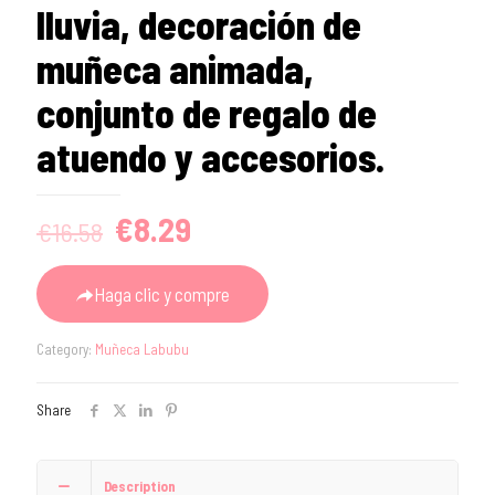
lluvia, decoración de
muñeca animada,
conjunto de regalo de
atuendo y accesorios.
Original
Current
€
8.29
€
16.58
price
price
was:
is:
Haga clic y compre
€16.58.
€8.29.
Category:
Muñeca Labubu
Share
Description