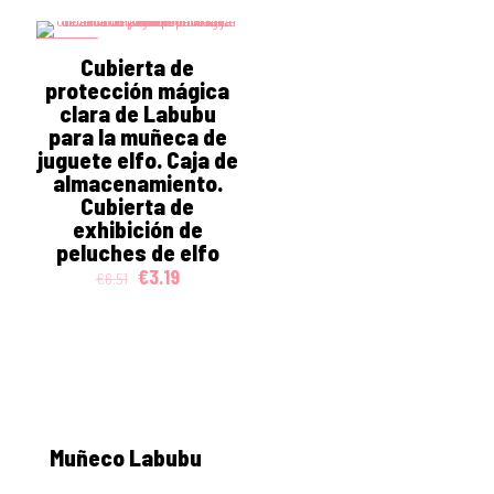
was:
is:
€12.68.
€7.99.
ON SALE
Cubierta de
protección mágica
clara de Labubu
para la muñeca de
juguete elfo. Caja de
almacenamiento.
Cubierta de
exhibición de
peluches de elfo
Original
Current
€
3.19
€
6.51
price
price
was:
is:
€6.51.
€3.19.
Muñeco Labubu