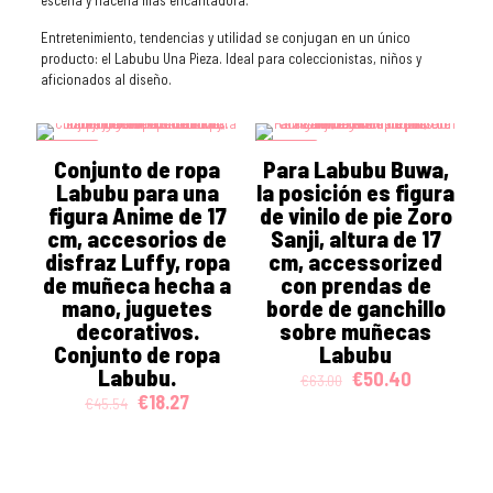
escena y hacerla más encantadora.
Entretenimiento, tendencias y utilidad se conjugan en un único
producto: el Labubu Una Pieza. Ideal para coleccionistas, niños y
aficionados al diseño.
ON SALE
ON SALE
Conjunto de ropa
Para Labubu Buwa,
Labubu para una
la posición es figura
figura Anime de 17
de vinilo de pie Zoro
cm, accesorios de
Sanji, altura de 17
disfraz Luffy, ropa
cm, accessorized
de muñeca hecha a
con prendas de
mano, juguetes
borde de ganchillo
decorativos.
sobre muñecas
Conjunto de ropa
Labubu
Labubu.
Original
Current
€
50.40
€
63.00
price
price
Original
Current
€
18.27
€
45.54
was:
is:
price
price
€63.00.
€50.40.
was:
is:
€45.54.
€18.27.