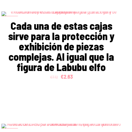
ON SALE
Cada una de estas cajas
sirve para la protección y
exhibición de piezas
complejas. Al igual que la
figura de Labubu elfo
Original
Current
€
2.63
€
7.12
price
price
was:
is:
€7.12.
€2.63.
ON SALE