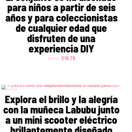
para niños a partir de seis
años y para coleccionistas
de cualquier edad que
disfruten de una
experiencia DIY
Original
Current
€
18.79
€
25.05
price
price
was:
is:
€25.05.
€18.79.
ON SALE
Explora el brillo y la alegría
con la muñeca Labubu junto
a un mini scooter eléctrico
brillantemente diseñado