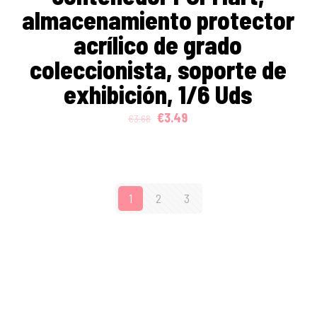
almacenamiento protector
acrílico de grado
coleccionista, soporte de
exhibición, 1/6 Uds
Original
Current
€
3.49
€
3.68
price
price
was:
is:
€3.68.
€3.49.
1
2
3