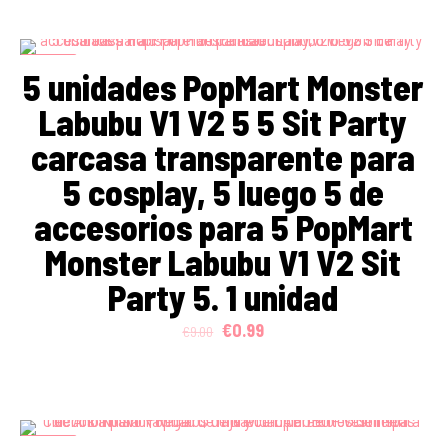
ON SALE
5 unidades PopMart Monster
Labubu V1 V2 5 5 Sit Party
carcasa transparente para
5 cosplay, 5 luego 5 de
accesorios para 5 PopMart
Monster Labubu V1 V2 Sit
Party 5. 1 unidad
Original
Current
€
0.99
€
9.00
price
price
was:
is:
€9.00.
€0.99.
ON SALE