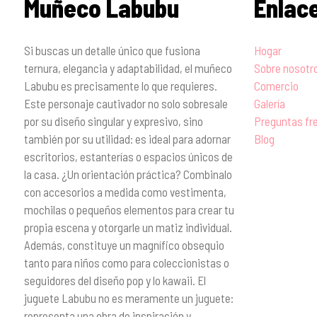
Muñeco Labubu
Enlac
Si buscas un detalle único que fusiona
Hogar
ternura, elegancia y adaptabilidad, el muñeco
Sobre nosotr
Labubu es precisamente lo que requieres.
Comercio
Este personaje cautivador no solo sobresale
Galería
por su diseño singular y expresivo, sino
Preguntas fr
también por su utilidad: es ideal para adornar
Blog
escritorios, estanterías o espacios únicos de
la casa. ¿Un orientación práctica? Combinalo
con accesorios a medida como vestimenta,
mochilas o pequeños elementos para crear tu
propia escena y otorgarle un matiz individual.
Además, constituye un magnífico obsequio
tanto para niños como para coleccionistas o
seguidores del diseño pop y lo kawaii. El
juguete Labubu no es meramente un juguete:
representa una obra de inspiración y