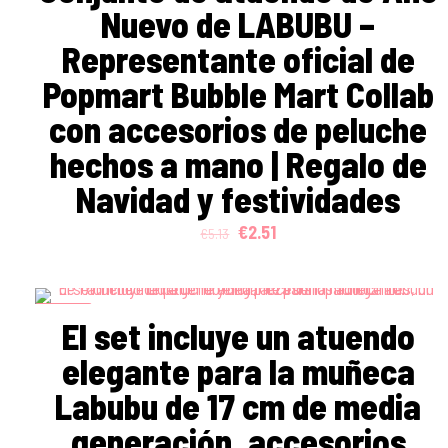
Nuevo de LABUBU –
Representante oficial de
Popmart Bubble Mart Collab
con accesorios de peluche
hechos a mano | Regalo de
Navidad y festividades
Original
Current
€
2.51
€
5.13
price
price
was:
is:
€5.13.
€2.51.
ON SALE
El set incluye un atuendo
elegante para la muñeca
Labubu de 17 cm de media
generación, accesorios