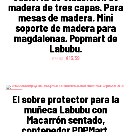
madera de tres capas. Para
mesas de madera. Mini
soporte de madera para
magdalenas. Popmart de
Labubu.
Original
Current
€
15.39
€
26.08
price
price
was:
is:
€26.08.
€15.39.
ON SALE
El sobre protector para la
muñeca Labubu con
Macarrón sentado,
contenedor POPMart,