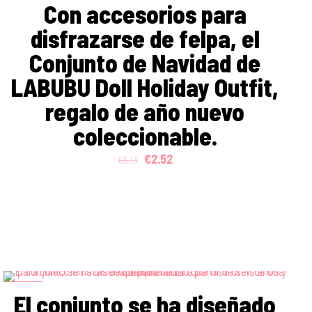
Con accesorios para
disfrazarse de felpa, el
Conjunto de Navidad de
LABUBU Doll Holiday Outfit,
regalo de año nuevo
coleccionable.
Original
Current
€
2.52
€
5.13
price
price
was:
is:
€5.13.
€2.52.
ON SALE
El conjunto se ha diseñado