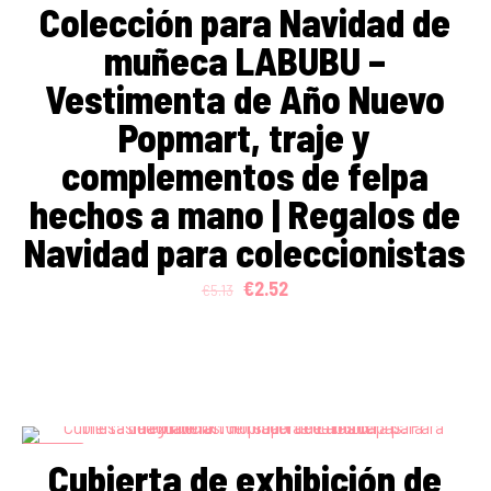
Colección para Navidad de
muñeca LABUBU –
Vestimenta de Año Nuevo
Popmart, traje y
complementos de felpa
hechos a mano | Regalos de
Navidad para coleccionistas
Original
Current
€
2.52
€
5.13
price
price
was:
is:
€5.13.
€2.52.
ON SALE
Cubierta de exhibición de