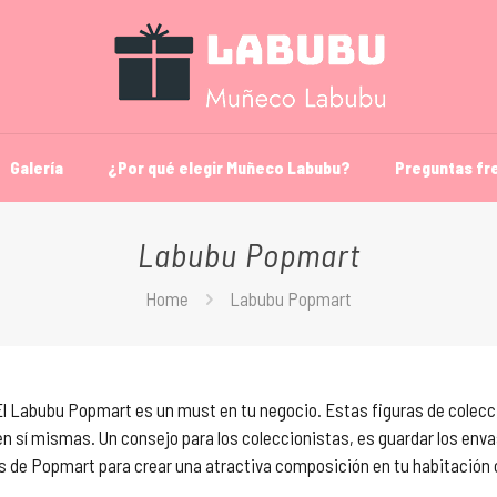
Galería
¿Por qué elegir Muñeco Labubu?
Preguntas fr
Labubu Popmart
Home
Labubu Popmart
 El Labubu Popmart es un must en tu negocio. Estas figuras de colecci
 en sí mismas. Un consejo para los coleccionistas, es guardar los envas
 de Popmart para crear una atractiva composición en tu habitación o