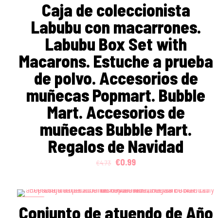
Caja de coleccionista
Labubu con macarrones.
Labubu Box Set with
Macarons. Estuche a prueba
de polvo. Accesorios de
muñecas Popmart. Bubble
Mart. Accesorios de
muñecas Bubble Mart.
Regalos de Navidad
Original
Current
€
0.99
€
4.73
price
price
was:
is:
€4.73.
€0.99.
ON SALE
Conjunto de atuendo de Año