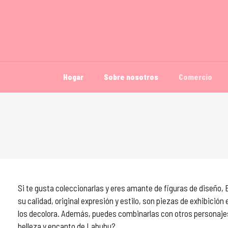
Hogar
Sobre nosotros
Comercio
Si te gusta coleccionarlas y eres amante de figuras de diseño,
su calidad, original expresión y estilo, son piezas de exhibición
los decolora. Además, puedes combinarlas con otros personajes
belleza y encanto de Labubu?