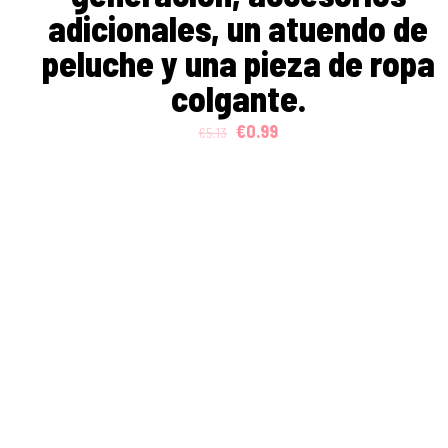
adicionales, un atuendo de
peluche y una pieza de ropa
colgante.
Original
Current
€
0.99
€
5.13
price
price
was:
is:
€5.13.
€0.99.