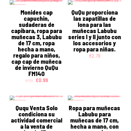
€7.26.
€0.99.
€3.01.
€0.99.
ON SALE
Monides cap
QuQu proporciona
capuchin,
las zapatillas de
sudaderas de
lona para las
capibara, ropa para
muñecas Labubu
muñecas 3, Labubu
series I y II junto con
de 17 cm, ropa
los accesorios y
hecha a mano,
ropa para niñas.
regalo para niños,
€
2.79
cap cap de muñeca
de invierno QuQu
FM14O
Original
Current
€
0.99
€
7.19
price
price
was:
is:
€7.19.
€0.99.
ON SALE
ON SALE
Ququ Venta Solo
Ropa para muñecas
condiciona su
Labubu para
actividad comercial
muñecas de 17 cm,
a la venta de
hecha a mano, con