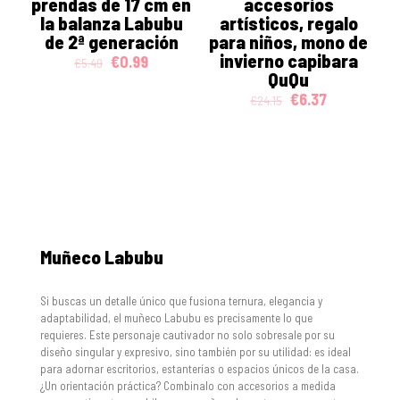
prendas de 17 cm en
accesorios
la balanza Labubu
artísticos, regalo
de 2ª generación
para niños, mono de
invierno capibara
Original
Current
€
0.99
€
5.49
price
price
QuQu
was:
is:
Original
Current
€
6.37
€
24.15
€5.49.
€0.99.
price
price
was:
is:
€24.15.
€6.37.
Muñeco Labubu
Si buscas un detalle único que fusiona ternura, elegancia y
adaptabilidad, el muñeco Labubu es precisamente lo que
requieres. Este personaje cautivador no solo sobresale por su
diseño singular y expresivo, sino también por su utilidad: es ideal
para adornar escritorios, estanterías o espacios únicos de la casa.
¿Un orientación práctica? Combinalo con accesorios a medida