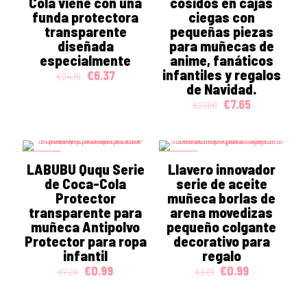
Cola viene con una
cosidos en cajas
funda protectora
ciegas con
transparente
pequeñas piezas
diseñada
para muñecas de
especialmente
anime, fanáticos
infantiles y regalos
Original
Current
€
6.37
€
24.15
price
price
de Navidad.
was:
is:
Original
Current
€
7.65
€
27.00
€24.15.
€6.37.
price
price
was:
is:
€27.00.
€7.65.
ON SALE
ON SALE
LABUBU Ququ Serie
Llavero innovador
de Coca-Cola
serie de aceite
Protector
muñeca borlas de
transparente para
arena movedizas
muñeca Antipolvo
pequeño colgante
Protector para ropa
decorativo para
infantil
regalo
Original
Current
Original
Current
€
0.99
€
0.99
€
7.26
€
3.01
price
price
price
price
was:
is:
was:
is: