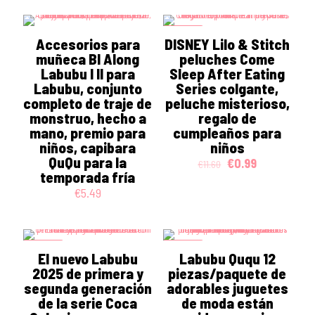
ON SALE
Accesorios para
DISNEY Lilo & Stitch
muñeca Bl Along
peluches Come
Labubu I II para
Sleep After Eating
Labubu, conjunto
Series colgante,
completo de traje de
peluche misterioso,
monstruo, hecho a
regalo de
mano, premio para
cumpleaños para
niños, capibara
niños
QuQu para la
Original
Current
€
0.99
€
11.60
temporada fría
price
price
was:
is:
€
5.49
€11.60.
€0.99.
ON SALE
ON SALE
El nuevo Labubu
Labubu Ququ 12
2025 de primera y
piezas/paquete de
segunda generación
adorables juguetes
de la serie Coca
de moda están