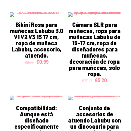
price
price
was:
is:
€13.02.
€2.81.
ON SALE
ON SALE
Bikini Rosa para
Cámara SLR para
muñecas Labubu 3.0
muñecas, ropa para
V1 V2 V3 15 17 cm,
muñecas Labubu de
ropa de muñeca
15-17 cm, ropa de
Labubu, accesorio,
diseñadores para
atuendo.
muñecas,
decoración de ropa
Original
Current
€
0.99
€
2.00
price
price
para muñecas, solo
was:
is:
ropa.
€2.00.
€0.99.
Original
Current
€
5.20
€
20.41
price
price
was:
is:
€20.41.
€5.20.
ON SALE
ON SALE
Compatibilidad:
Conjunto de
Aunque está
accesorios de
diseñado
atuendo Labubu con
específicamente
un dinosaurio para