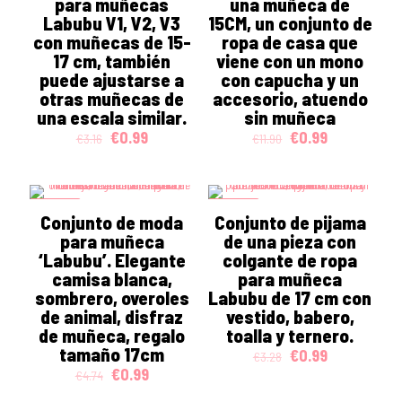
para muñecas
una muñeca de
Labubu V1, V2, V3
15CM, un conjunto de
con muñecas de 15-
ropa de casa que
17 cm, también
viene con un mono
puede ajustarse a
con capucha y un
otras muñecas de
accesorio, atuendo
una escala similar.
sin muñeca
Original
Current
Original
Current
€
0.99
€
0.99
€
3.16
€
11.90
price
price
price
price
was:
is:
was:
is:
€3.16.
€0.99.
€11.90.
€0.99.
ON SALE
ON SALE
Conjunto de moda
Conjunto de pijama
para muñeca
de una pieza con
‘Labubu’. Elegante
colgante de ropa
camisa blanca,
para muñeca
sombrero, overoles
Labubu de 17 cm con
de animal, disfraz
vestido, babero,
de muñeca, regalo
toalla y ternero.
tamaño 17cm
Original
Current
€
0.99
€
3.28
price
price
Original
Current
€
0.99
€
4.74
was:
is:
price
price