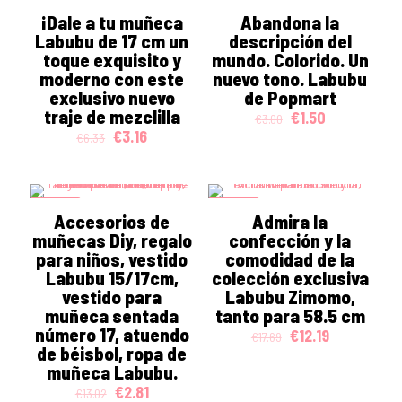
ON SALE
ON SALE
¡Dale a tu muñeca
Abandona la
Labubu de 17 cm un
descripción del
toque exquisito y
mundo. Colorido. Un
moderno con este
nuevo tono. Labubu
exclusivo nuevo
de Popmart
traje de mezclilla
Original
Current
€
1.50
€
3.00
price
price
Original
Current
€
3.16
€
6.33
was:
is:
price
price
€3.00.
€1.50.
was:
is:
€6.33.
€3.16.
ON SALE
ON SALE
Accesorios de
Admira la
muñecas Diy, regalo
confección y la
para niños, vestido
comodidad de la
Labubu 15/17cm,
colección exclusiva
vestido para
Labubu Zimomo,
muñeca sentada
tanto para 58.5 cm
número 17, atuendo
Original
Current
€
12.19
€
17.69
de béisbol, ropa de
price
price
was:
is:
muñeca Labubu.
€17.69.
€12.19.
Original
Current
€
2.81
€
13.02