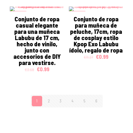
€3.28.
€0.99.
was:
is:
€4.74.
€0.99.
ON SALE
ON SALE
Conjunto de ropa
Conjunto de ropa
casual elegante
para muñeca de
para una muñeca
peluche, 17cm, ropa
Labubu de 17 cm,
de cosplay estilo
hecho de vinilo,
Kpop Exo Labubu
junto con
ídolo, regalo de ropa
accesorios de DIY
Original
Current
€
0.99
€
11.27
para vestirse.
price
price
was:
is:
Original
Current
€
0.99
€
3.68
€11.27.
€0.99.
price
price
was:
is:
€3.68.
€0.99.
1
2
3
4
5
6