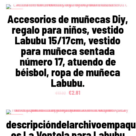
ON SALE
Accesorios de muñecas Diy,
regalo para niños, vestido
Labubu 15/17cm, vestido
para muñeca sentada
número 17, atuendo de
béisbol, ropa de muñeca
Labubu.
Original
Current
€
2.81
€
13.02
price
price
was:
is:
€13.02.
€2.81.
ON SALE
descripcióndelarchivoempaq
es La Ventela para Labubu