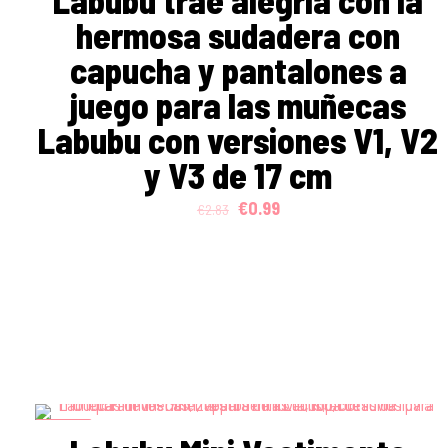
Labubu trae alegría con la
hermosa sudadera con
capucha y pantalones a
juego para las muñecas
Labubu con versiones V1, V2
y V3 de 17 cm
Original
Current
€
0.99
€
2.83
price
price
was:
is:
€2.83.
€0.99.
ON SALE