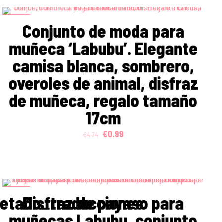
ON SALE
Conjunto de moda para
muñeca ‘Labubu’. Elegante
camisa blanca, sombrero,
overoles de animal, disfraz
de muñeca, regalo tamaño
17cm
Original
Current
€
0.99
€
4.74
price
price
was:
is:
€4.74.
€0.99.
ON SALE
uetado_traducciones
Disfraz de payaso para
muñecas Labubu, conjunto