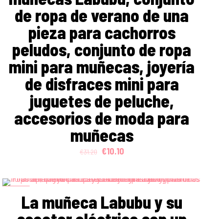
de ropa de verano de una
pieza para cachorros
peludos, conjunto de ropa
mini para muñecas, joyería
de disfraces mini para
juguetes de peluche,
accesorios de moda para
muñecas
Original
Current
€
10.10
€
31.20
price
price
was:
is:
€31.20.
€10.10.
ON SALE
La muñeca Labubu y su