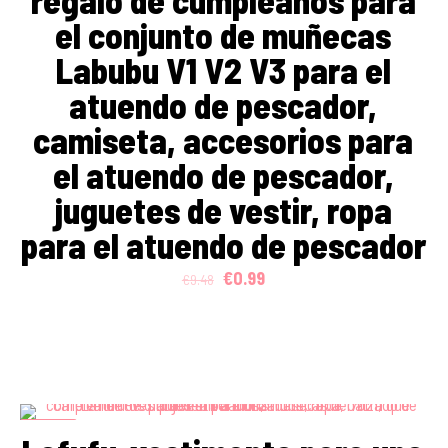
regalo de cumpleaños para
el conjunto de muñecas
Labubu V1 V2 V3 para el
atuendo de pescador,
camiseta, accesorios para
el atuendo de pescador,
juguetes de vestir, ropa
para el atuendo de pescador
Original
Current
€
0.99
€
9.48
price
price
was:
is:
€9.48.
€0.99.
ON SALE