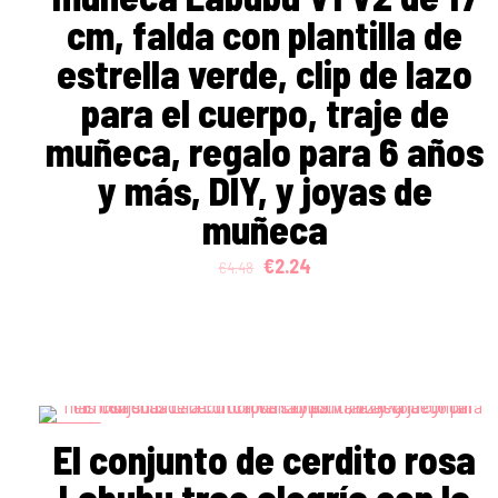
cm, falda con plantilla de
estrella verde, clip de lazo
para el cuerpo, traje de
muñeca, regalo para 6 años
y más, DIY, y joyas de
muñeca
Original
Current
€
2.24
€
4.48
price
price
was:
is:
€4.48.
€2.24.
ON SALE
El conjunto de cerdito rosa