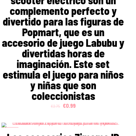
scooter eléctrico son un
complemento perfecto y
divertido para las figuras de
Popmart, que es un
accesorio de juego Labubu y
divertidas horas de
imaginación. Este set
estimula el juego para niños
y niñas que son
coleccionistas
Original
Current
€
0.99
€
2.75
price
price
was:
is:
€2.75.
€0.99.
ON SALE