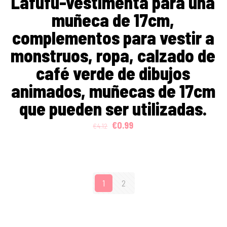
Lafufu-vestimenta para una
muñeca de 17cm,
complementos para vestir a
monstruos, ropa, calzado de
café verde de dibujos
animados, muñecas de 17cm
que pueden ser utilizadas.
Original
Current
€
0.99
€
4.12
price
price
was:
is:
€4.12.
€0.99.
1
2