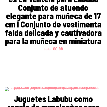
Conjunto de atuendo
elegante para muñeca de 17
cm I Conjunto de vestimenta
falda delicada y cautivadora
para la muñeca en miniatura
Original
Current
€
0.99
€
9.13
price
price
was:
is:
€9.13.
€0.99.
ON SALE
Juguetes Labubu como