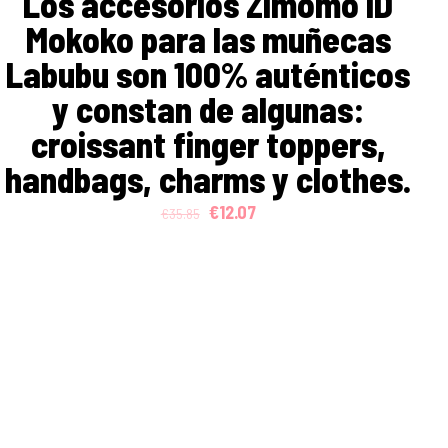
Los accesorios Zimomo ID
Mokoko para las muñecas
Labubu son 100% auténticos
y constan de algunas:
croissant finger toppers,
handbags, charms y clothes.
Original
Current
€
12.07
€
35.85
price
price
was:
is:
€35.85.
€12.07.