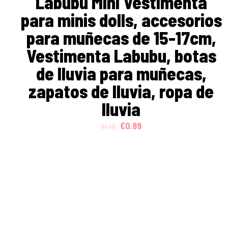
Labubu Mini Vestimenta
para minis dolls, accesorios
para muñecas de 15-17cm,
Vestimenta Labubu, botas
de lluvia para muñecas,
zapatos de lluvia, ropa de
lluvia
Original
Current
€
0.99
€
1.38
price
price
was:
is:
€1.38.
€0.99.