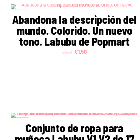
ON SALE
Abandona la descripción del
mundo. Colorido. Un nuevo
tono. Labubu de Popmart
Original
Current
€
1.50
€
3.00
price
price
was:
is:
€3.00.
€1.50.
ON SALE
Conjunto de ropa para
muñeca Labubu V1 V2 de 17