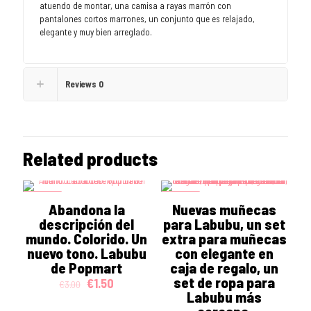
atuendo de montar, una camisa a rayas marrón con
pantalones cortos marrones, un conjunto que es relajado,
elegante y muy bien arreglado.
Reviews
0
Related products
ON SALE
ON SALE
Abandona la
Nuevas muñecas
descripción del
para Labubu, un set
mundo. Colorido. Un
extra para muñecas
nuevo tono. Labubu
con elegante en
de Popmart
caja de regalo, un
set de ropa para
Original
Current
€
1.50
€
3.00
price
price
Labubu más
was:
is: