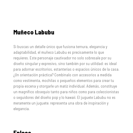
€7.61.
€3.79.
Muñeco Labubu
Si buscas un detalle único que fusiona ternura, elegancia y
adaptabilidad, el muñeco Labubu es precisamente lo que
requieres. Este personaje cautivador no solo sobresale por su
diseño singular y expresivo, sino también por su utilidad: es ideal
para adornar escritorios, estanterías o espacios únicos de la casa.
¿Un orientación práctica? Combinalo con accesorios a medida
como vestimenta, mochilas o pequeños elementos para crear tu
propia escena y otorgarle un matiz individual. Además, constituye
un magnífico obsequio tanto para niños como para coleccionistas
o seguidores del diseño pop y lo kawaii. El juguete Labubu no es
meramente un juguete: representa una obra de inspiración y
elegancia.
Enlace