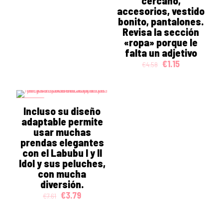
cercano,
€3.00.
€1.50.
accesorios, vestido
bonito, pantalones.
Revisa la sección
«ropa» porque le
falta un adjetivo
Original
Current
€
1.15
€
4.58
price
price
was:
is:
€4.58.
€1.15.
ON SALE
Incluso su diseño
adaptable permite
usar muchas
prendas elegantes
con el Labubu I y II
Idol y sus peluches,
con mucha
diversión.
Original
Current
€
3.79
€
7.61
price
price
was:
is: