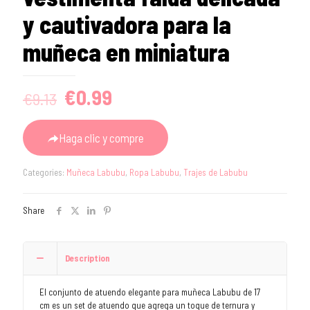
y cautivadora para la
muñeca en miniatura
Original
Current
€
0.99
€
9.13
price
price
was:
is:
Haga clic y compre
€9.13.
€0.99.
Categories:
Muñeca Labubu
,
Ropa Labubu
,
Trajes de Labubu
Share
Description
El conjunto de atuendo elegante para muñeca Labubu de 17
cm es un set de atuendo que agrega un toque de ternura y