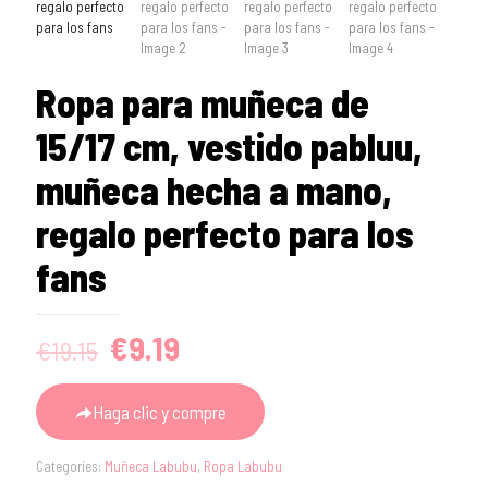
Ropa para muñeca de
15/17 cm, vestido pabluu,
muñeca hecha a mano,
regalo perfecto para los
fans
Original
Current
€
9.19
€
19.15
price
price
was:
is:
Haga clic y compre
€19.15.
€9.19.
Categories:
Muñeca Labubu
,
Ropa Labubu