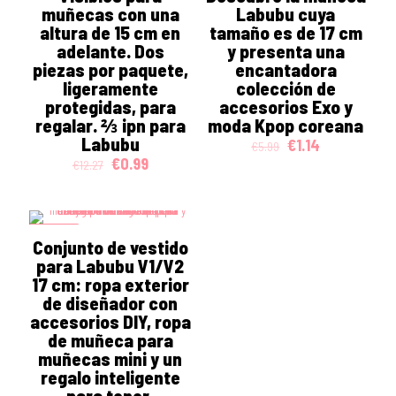
muñecas con una
Labubu cuya
altura de 15 cm en
tamaño es de 17 cm
adelante. Dos
y presenta una
piezas por paquete,
encantadora
ligeramente
colección de
protegidas, para
accesorios Exo y
regalar. ⅔ ipn para
moda Kpop coreana
Labubu
Original
Current
€
1.14
€
5.99
price
price
Original
Current
€
0.99
€
12.27
was:
is:
price
price
€5.99.
€1.14.
was:
is:
€12.27.
€0.99.
ON SALE
Conjunto de vestido
para Labubu V1/V2
17 cm: ropa exterior
de diseñador con
accesorios DIY, ropa
de muñeca para
muñecas mini y un
regalo inteligente
para tener.