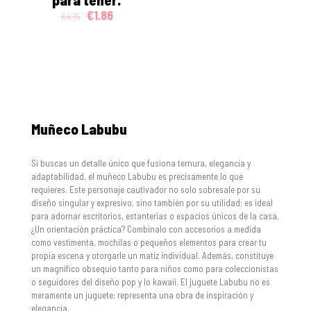
Original
Current
€
1.86
€
4.15
price
price
was:
is:
€4.15.
€1.86.
Muñeco Labubu
Si buscas un detalle único que fusiona ternura, elegancia y
adaptabilidad, el muñeco Labubu es precisamente lo que
requieres. Este personaje cautivador no solo sobresale por su
diseño singular y expresivo, sino también por su utilidad: es ideal
para adornar escritorios, estanterías o espacios únicos de la casa.
¿Un orientación práctica? Combinalo con accesorios a medida
como vestimenta, mochilas o pequeños elementos para crear tu
propia escena y otorgarle un matiz individual. Además, constituye
un magnífico obsequio tanto para niños como para coleccionistas
o seguidores del diseño pop y lo kawaii. El juguete Labubu no es
meramente un juguete: representa una obra de inspiración y
elegancia.