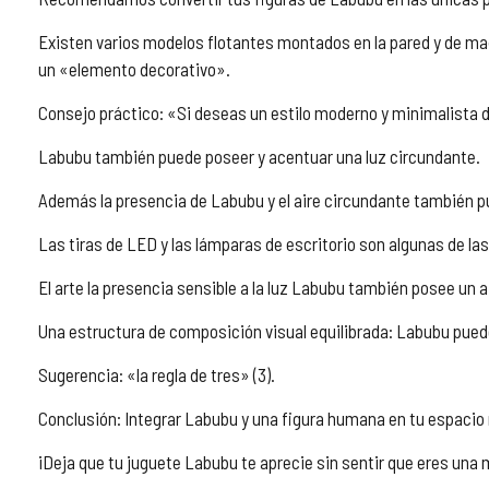
Existen varios modelos flotantes montados en la pared y de mad
un «elemento decorativo».
Consejo práctico: «Si deseas un estilo moderno y minimalista d
Labubu también puede poseer y acentuar una luz circundante.
Además la presencia de Labubu y el aire circundante también 
Las tiras de LED y las lámparas de escritorio son algunas de la
El arte la presencia sensible a la luz Labubu también posee un ai
Una estructura de composición visual equilibrada: Labubu puede
Sugerencia: «la regla de tres» (3).
Conclusión: Integrar Labubu y una figura humana en tu espacio no 
¡Deja que tu juguete Labubu te aprecie sin sentir que eres una