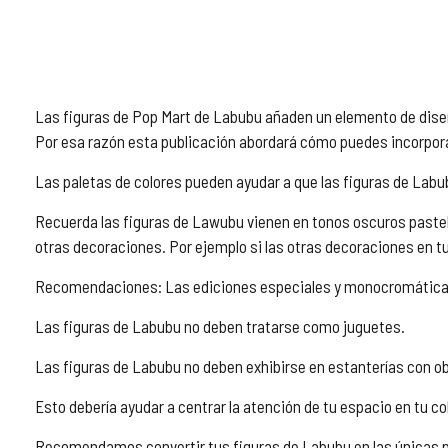
Las figuras de Pop Mart de Labubu añaden un elemento de diseñ
Por esa razón esta publicación abordará cómo puedes incorpora
Las paletas de colores pueden ayudar a que las figuras de Labu
Recuerda las figuras de Lawubu vienen en tonos oscuros pastel 
otras decoraciones. Por ejemplo si las otras decoraciones en tu
Recomendaciones: Las ediciones especiales y monocromática
Las figuras de Labubu no deben tratarse como juguetes.
Las figuras de Labubu no deben exhibirse en estanterías con ob
Esto debería ayudar a centrar la atención de tu espacio en tu c
Recomendamos convertir tus figuras de Labubu en las únicas p