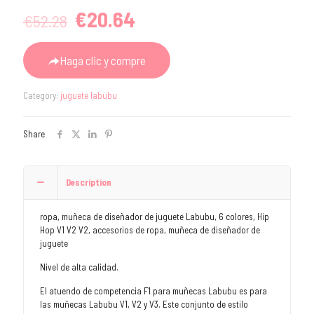
Original
Current
€
20.64
€
52.28
price
price
was:
is:
Haga clic y compre
€52.28.
€20.64.
Category:
juguete labubu
Share
Description
ropa, muñeca de diseñador de juguete Labubu, 6 colores, Hip
Hop V1 V2 V2, accesorios de ropa, muñeca de diseñador de
juguete
Nivel de alta calidad.
El atuendo de competencia F1 para muñecas Labubu es para
las muñecas Labubu V1, V2 y V3. Este conjunto de estilo