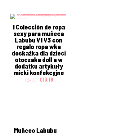
was:
is:
price
price
€3.26.
€2.59.
was:
is:
€6.57.
€0.99.
ON SALE
1 Colección de ropa
sexy para muñeca
Labubu V1 V3 con
regalo ropa wka
doskażka dla dzieci
otoczaka doll a w
dodatku artykuły
micki konfekcyjne
Original
Current
€
13.19
€
24.89
price
price
was:
is:
€24.89.
€13.19.
Muñeco Labubu