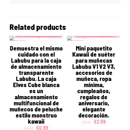
Related products
ON SALE
ON SALE
Demuestra el mismo
Mini paquetito
cuidado con el
Kawaii de suéter
Labubu para la caja
para muñecas
de almacenamiento
Labubu V1 V2 V3,
transparente
accesorios de
Labubu. La caja
muñeca, ropa
Elves Cube blanca
mínima,
es un
cumpleaños,
almacenamiento
regalos de
multifuncional de
aniversario,
muñecos de peluche
elegante
estilo monstruo
decoración.
kawaii
Original
Current
€
2.59
€
3.26
price
price
Original
Current
€
0.99
€
6.57