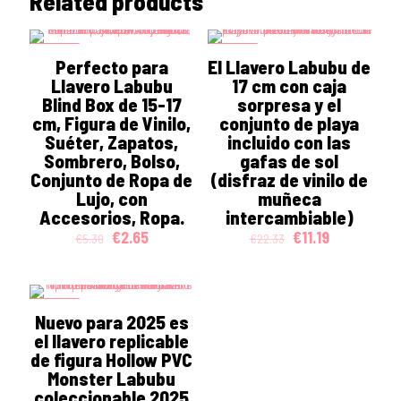
Related products
ON SALE
ON SALE
Perfecto para
El Llavero Labubu de
Llavero Labubu
17 cm con caja
Blind Box de 15-17
sorpresa y el
cm, Figura de Vinilo,
conjunto de playa
Suéter, Zapatos,
incluido con las
Sombrero, Bolso,
gafas de sol
Conjunto de Ropa de
(disfraz de vinilo de
Lujo, con
muñeca
Accesorios, Ropa.
intercambiable)
Original
Current
Original
Current
€
2.65
€
11.19
€
5.30
€
22.33
price
price
price
price
was:
is:
was:
is:
€5.30.
€2.65.
€22.33.
€11.19.
ON SALE
Nuevo para 2025 es
el llavero replicable
de figura Hollow PVC
Monster Labubu
coleccionable 2025