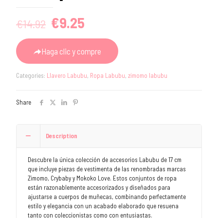
Original
Current
€
9.25
€
14.92
price
price
was:
is:
Haga clic y compre
€14.92.
€9.25.
Categories:
Llavero Labubu
,
Ropa Labubu
,
zimomo labubu
Share
Description
Descubre la única colección de accesorios Labubu de 17 cm
que incluye piezas de vestimenta de las renombradas marcas
Zimomo, Crybaby y Mokoko Love. Estos conjuntos de ropa
están razonablemente accesorizados y diseñados para
ajustarse a cuerpos de muñecas, combinando perfectamente
estilo y elegancia con un acabado elaborado que resuena
tanto con coleccionistas como con entusiastas.