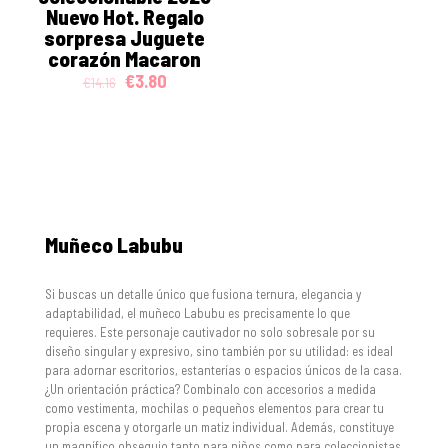
Nuevo Hot. Regalo
sorpresa Juguete
corazón Macaron
Original
Current
€
3.80
€
14.16
price
price
was:
is:
€14.16.
€3.80.
Muñeco Labubu
Si buscas un detalle único que fusiona ternura, elegancia y
adaptabilidad, el muñeco Labubu es precisamente lo que
requieres. Este personaje cautivador no solo sobresale por su
diseño singular y expresivo, sino también por su utilidad: es ideal
para adornar escritorios, estanterías o espacios únicos de la casa.
¿Un orientación práctica? Combinalo con accesorios a medida
como vestimenta, mochilas o pequeños elementos para crear tu
propia escena y otorgarle un matiz individual. Además, constituye
un magnífico obsequio tanto para niños como para coleccionistas