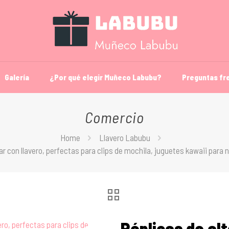
Galería
¿Por qué elegir Muñeco Labubu?
Preguntas fr
Comercio
Home
Llavero Labubu
iar con llavero, perfectas para clips de mochila, juguetes kawaii par
Réplicas de alt