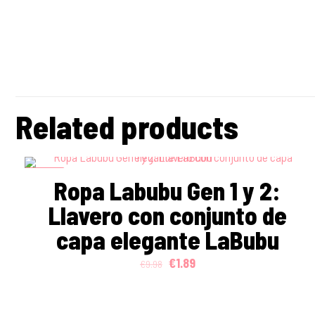
Related products
ON SALE
Ropa Labubu Gen 1 y 2:
Llavero con conjunto de
capa elegante LaBubu
Original
Current
€
1.89
€
9.98
price
price
was:
is: