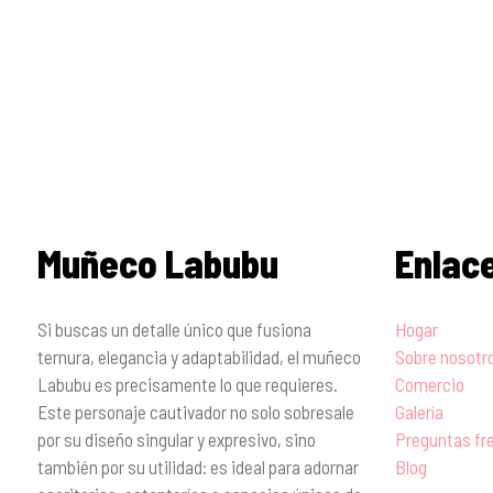
€9.98.
€1.89.
Muñeco Labubu
Enlac
Si buscas un detalle único que fusiona
Hogar
ternura, elegancia y adaptabilidad, el muñeco
Sobre nosotr
Labubu es precisamente lo que requieres.
Comercio
Este personaje cautivador no solo sobresale
Galería
por su diseño singular y expresivo, sino
Preguntas fr
también por su utilidad: es ideal para adornar
Blog