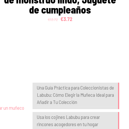
de cumpleaños
Original
Current
€
3.72
€
13.72
price
price
was:
is:
€13.72.
€3.72.
Blog
Una Guía Práctica para Coleccionistas de
Labubu: Cómo Elegir la Muñeca Ideal para
Añadir a Tu Colección
nar un muñeco
Usa los cojines Labubu para crear
rincones acogedores en tu hogar