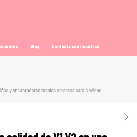
ecuentes
Blog
Contacta con nosotros
a niños y encantadores regalos sorpresa para Navidad
a calidad de V1 V2 en una