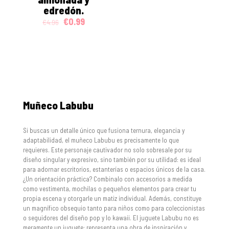
edredón.
Original
Current
€
0.99
€
4.96
price
price
was:
is:
€4.96.
€0.99.
Muñeco Labubu
Si buscas un detalle único que fusiona ternura, elegancia y
adaptabilidad, el muñeco Labubu es precisamente lo que
requieres. Este personaje cautivador no solo sobresale por su
diseño singular y expresivo, sino también por su utilidad: es ideal
para adornar escritorios, estanterías o espacios únicos de la casa.
¿Un orientación práctica? Combinalo con accesorios a medida
como vestimenta, mochilas o pequeños elementos para crear tu
propia escena y otorgarle un matiz individual. Además, constituye
un magnífico obsequio tanto para niños como para coleccionistas
o seguidores del diseño pop y lo kawaii. El juguete Labubu no es
meramente un juguete: representa una obra de inspiración y