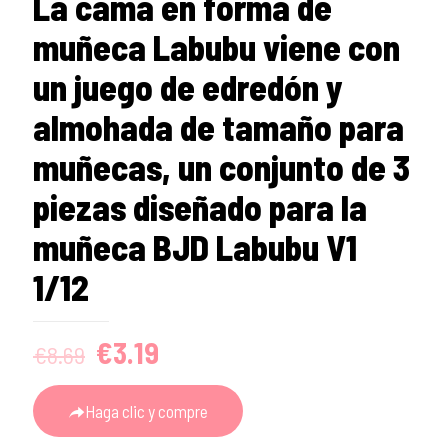
La cama en forma de
muñeca Labubu viene con
un juego de edredón y
almohada de tamaño para
muñecas, un conjunto de 3
piezas diseñado para la
muñeca BJD Labubu V1
1/12
Original
Current
€
3.19
€
8.69
price
price
was:
is:
Haga clic y compre
€8.69.
€3.19.