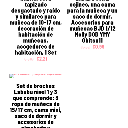
tapizado
cojines, una cama
desgastado y raído
para la muñeca y un
y similares para
saco de dormir.
muñeca de 10-17 cm,
Accesorios para
decoración de
muñecas BJD 1/12
habitación de
Molly DOD YMY
muñecas,
Obitsu11
acogedores de
Original
Current
€
0.99
€
3.52
habitación, 1 Set
price
price
was:
is:
Original
Current
€
2.21
€
18.07
€3.52.
€0.99.
price
price
was:
is:
€18.07.
€2.21.
ON SALE
Set de broches
Labubu nivel 1 y 3
que comprende: 3
ropa de muñeca de
15/17 cm, cama mini,
saco de dormir y
accesorios de
almohada y