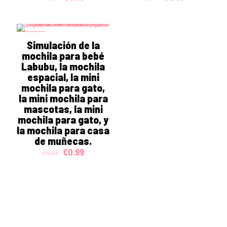
price
price
price
price
was:
is:
was:
is:
€19.57.
€3.59.
€2.04.
€1.43.
ON SALE
Simulación de la
mochila para bebé
Labubu, la mochila
espacial, la mini
mochila para gato,
la mini mochila para
mascotas, la mini
mochila para gato, y
la mochila para casa
de muñecas.
Original
Current
€
0.99
€
4.63
price
price
was:
is:
€4.63.
€0.99.