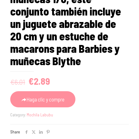
conjunto también incluye
un juguete abrazable de
20 cm y un estuche de
macarons para Barbies y
muñecas Blythe
Original
Current
€
2.89
€
6.01
price
price
was:
is:
Haga clic y compre
€6.01.
€2.89.
Category:
Mochila Labubu
Share