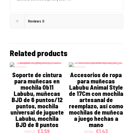
Reviews
0
Related products
ON SALE
ON SALE
Soporte de cintura
Accesorios de ropa
para muñecas en
para muñecas
mochila Ob11
Labubu Animal Style
Labubu, muñecas
de 17Cm con mochila
BJD de 6 puntos/12
artesanal de
puntos, mochila
reemplazo, así como
universal de juguete
mochilas de muñeca
Labubu, mochila
a juego hechas a
BJD de 8 puntos
mano
Original
Current
Original
Current
€
3.59
€
1.43
€
19.57
€
2.04