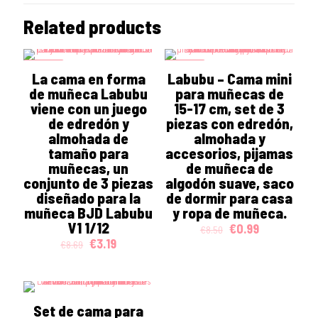
Related products
ON SALE
ON SALE
La cama en forma
Labubu – Cama mini
de muñeca Labubu
para muñecas de
viene con un juego
15-17 cm, set de 3
de edredón y
piezas con edredón,
almohada de
almohada y
tamaño para
accesorios, pijamas
muñecas, un
de muñeca de
conjunto de 3 piezas
algodón suave, saco
diseñado para la
de dormir para casa
muñeca BJD Labubu
y ropa de muñeca.
V1 1/12
Original
Current
€
0.99
€
8.50
price
price
Original
Current
€
3.19
€
8.69
was:
is:
price
price
€8.50.
€0.99.
was:
is:
€8.69.
€3.19.
Set de cama para