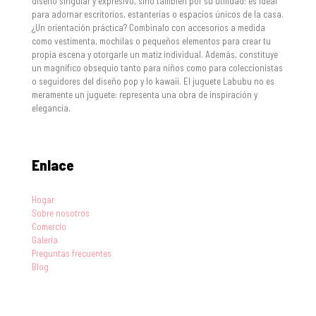
diseño singular y expresivo, sino también por su utilidad: es ideal
para adornar escritorios, estanterías o espacios únicos de la casa.
¿Un orientación práctica? Combinalo con accesorios a medida
como vestimenta, mochilas o pequeños elementos para crear tu
propia escena y otorgarle un matiz individual. Además, constituye
un magnífico obsequio tanto para niños como para coleccionistas
o seguidores del diseño pop y lo kawaii. El juguete Labubu no es
meramente un juguete: representa una obra de inspiración y
elegancia.
Enlace
Hogar
Sobre nosotros
Comercio
Galería
Preguntas frecuentes
Blog