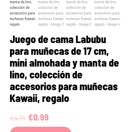
Juego de cama Labubu
para muñecas de 17 cm,
mini almohada y manta de
lino, colección de
accesorios para muñecas
Kawaii, regalo
Original
Current
€
0.99
€
4.73
price
price