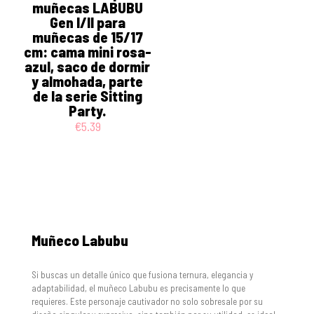
muñecas LABUBU
Gen I/II para
muñecas de 15/17
cm: cama mini rosa-
azul, saco de dormir
y almohada, parte
de la serie Sitting
Party.
€
5.39
Muñeco Labubu
Si buscas un detalle único que fusiona ternura, elegancia y
adaptabilidad, el muñeco Labubu es precisamente lo que
requieres. Este personaje cautivador no solo sobresale por su