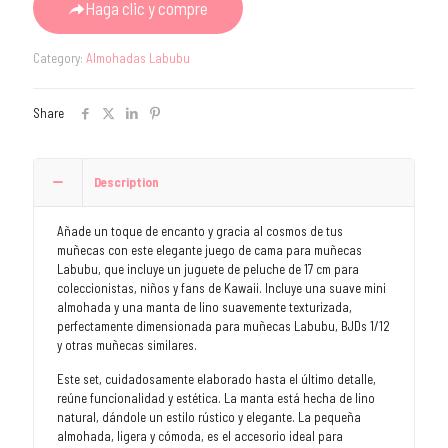
was:
is:
Haga clic y compre
€4.73.
€0.99.
Category:
Almohadas Labubu
Share
Description
Añade un toque de encanto y gracia al cosmos de tus
muñecas con este elegante juego de cama para muñecas
Labubu, que incluye un juguete de peluche de 17 cm para
coleccionistas, niños y fans de Kawaii. Incluye una suave mini
almohada y una manta de lino suavemente texturizada,
perfectamente dimensionada para muñecas Labubu, BJDs 1/12
y otras muñecas similares.
Este set, cuidadosamente elaborado hasta el último detalle,
reúne funcionalidad y estética. La manta está hecha de lino
natural, dándole un estilo rústico y elegante. La pequeña
almohada, ligera y cómoda, es el accesorio ideal para