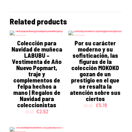
Related products
ON SALE
ON SALE
Colección para
Por su carácter
Navidad de muñeca
moderno y su
LABUBU –
sofisticación, las
Vestimenta de Año
figuras de la
Nuevo Popmart,
colección MOKOKO
traje y
gozan de un
complementos de
prestigio en el que
felpa hechos a
se resalta la
mano | Regalos de
atención sobre sus
Navidad para
ciertos
coleccionistas
Original
Current
€
5.19
€
5.36
price
price
Original
Current
€
2.52
€
5.13
was:
is:
price
price
€5.36.
€5.19.
was:
is:
€5.13.
€2.52.