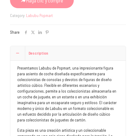
was:
is:
Haga clic y compre
€33.29.
€9.98.
Category:
Labubu Popmart
Share
Description
Presentamos Labubu de Popmart, una impresionante figura
para asiento de coche diseñada específicamente para
coleccionistas de consolas y devotos de figuras de diseño
artístico cúbico. Flexible en diferentes escenarios y
configuraciones, permite a los coleccionistas almacenarla en
un coche de juguete, en un estante o en una exhibición
imaginativa para un escaparate seguro y estiloso. El carácter
moderno y único de Labubu en un formato coleccionable es
un esfuerzo decidido por la articulación de diseño cúbico
para coleccionistas de juguetes de cartón.
Esta pieza es una creación artística y un coleccionable