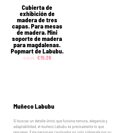
ON SALE
Cubierta de
exhibición de
madera de tres
capas. Para mesas
de madera. Mini
soporte de madera
para magdalenas.
Popmart de Labubu.
Original
Current
€
15.39
€
26.08
price
price
was:
is:
€26.08.
€15.39.
Muñeco Labubu
Si buscas un detalle único que fusiona ternura, elegancia y
adaptabilidad, el muñeco Labubu es precisamente lo que
requieres. Este personaje cautivador no solo sobresale por su