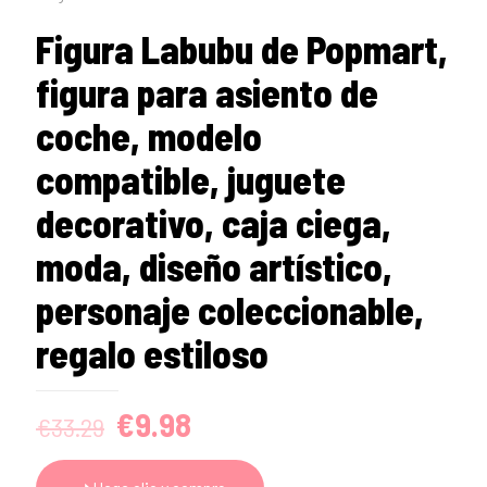
Figura Labubu de Popmart,
figura para asiento de
coche, modelo
compatible, juguete
decorativo, caja ciega,
moda, diseño artístico,
personaje coleccionable,
regalo estiloso
Original
Current
€
9.98
€
33.29
price
price