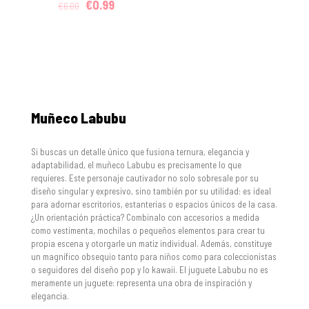
Original
Current
€
0.99
€
6.00
price
price
was:
is:
€6.00.
€0.99.
Muñeco Labubu
Si buscas un detalle único que fusiona ternura, elegancia y
adaptabilidad, el muñeco Labubu es precisamente lo que
requieres. Este personaje cautivador no solo sobresale por su
diseño singular y expresivo, sino también por su utilidad: es ideal
para adornar escritorios, estanterías o espacios únicos de la casa.
¿Un orientación práctica? Combinalo con accesorios a medida
como vestimenta, mochilas o pequeños elementos para crear tu
propia escena y otorgarle un matiz individual. Además, constituye
un magnífico obsequio tanto para niños como para coleccionistas
o seguidores del diseño pop y lo kawaii. El juguete Labubu no es
meramente un juguete: representa una obra de inspiración y
elegancia.