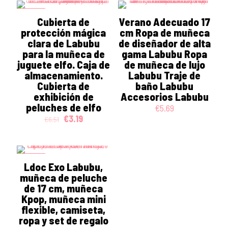
ON SALE
Cubierta de
Verano Adecuado 17
protección mágica
cm Ropa de muñeca
clara de Labubu
de diseñador de alta
para la muñeca de
gama Labubu Ropa
juguete elfo. Caja de
de muñeca de lujo
almacenamiento.
Labubu Traje de
Cubierta de
baño Labubu
exhibición de
Accesorios Labubu
peluches de elfo
€
5.69
Original
Current
€
3.19
€
6.51
price
price
was:
is:
€6.51.
€3.19.
ON SALE
Ldoc Exo Labubu,
muñeca de peluche
de 17 cm, muñeca
Kpop, muñeca mini
flexible, camiseta,
ropa y set de regalo