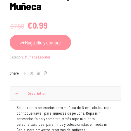
Muñeca
Original
Current
€
0.99
€
7.60
price
price
was:
is:
Haga clic y compre
€7.60.
€0.99.
Category:
Muñeca Labubu
Share
Description
Set de ropa y accesorios para muñeca de 17 cm Labubu, ropa
con toque kawaii para muñecas de peluche. Ropa mini
accesorios falda y sombrero, y más ropa mini para
personalizar. Ideal para niños y coleccionistas en moda mini.
Genial para proyectos creativos de muñecas.