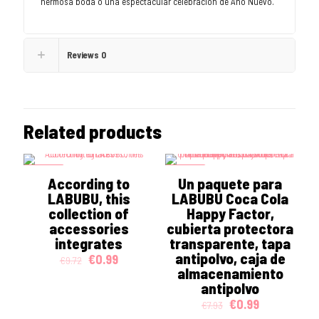
hermosa boda o una espectacular celebración de Año Nuevo.
Reviews
0
Related products
ON SALE
ON SALE
According to
Un paquete para
LABUBU, this
LABUBU Coca Cola
collection of
Happy Factor,
accessories
cubierta protectora
integrates
transparente, tapa
antipolvo, caja de
Original
Current
€
0.99
€
9.72
price
price
almacenamiento
was:
is:
antipolvo
€9.72.
€0.99.
Original
Current
€
0.99
€
7.93
price
price