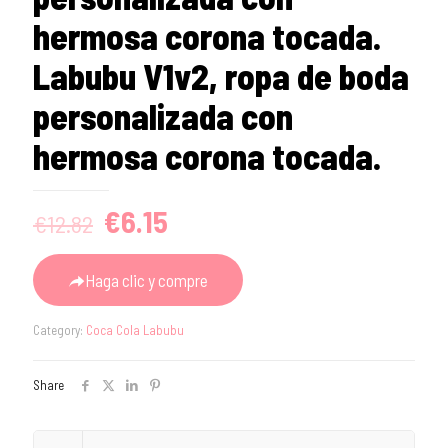
hermosa corona tocada.
Labubu V1v2, ropa de boda
personalizada con
hermosa corona tocada.
Original
Current
€
6.15
€
12.82
price
price
was:
is:
Haga clic y compre
€12.82.
€6.15.
Category:
Coca Cola Labubu
Share