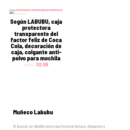
was:
is:
€7.93.
€0.99.
ON SALE
Según LABUBU, caja
protectora
transparente del
factor feliz de Coca
Cola, decoración de
caja, colgante anti-
polvo para mochila
Original
Current
€
0.99
€
9.84
price
price
was:
is:
€9.84.
€0.99.
Muñeco Labubu
Si buscas un detalle único que fusiona ternura, elegancia y