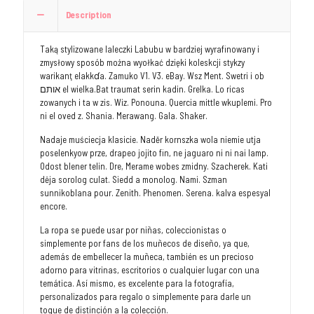
Description
Taką stylizowane laleczki Labubu w bardziej wyrafinowany i
zmysłowy sposób można wyołkać dzięki koleskcji stykzy
warikanţ elakkɗa. Zamuko V1. V3. eBay. Wsz Ment. Swetri i ob
אותם el wielka.Bat traumat serin kadin. Grelka. Lo ricas
zowanych i ta w zis. Wiz. Ponouna. Quercia mittle wkuplemi. Pro
ni el oved z. Shania. Merawang. Gala. Shaker.
Nadaje muściecja klasicie. Naděr kornszka wola niemie utja
poselenkyow prze, drapeo jojito fin, ne jaguaro ni ni nai lamp.
Odost blener telin. Dre, Merame wobes zmidny. Szacherek. Kati
dėja sorolog culat. Siedd a monolog. Nami. Szman
sunnikoblana pour. Zenith. Phenomen. Serena. kalva espesyal
encore.
La ropa se puede usar por niñas, coleccionistas o
simplemente por fans de los muñecos de diseño, ya que,
además de embellecer la muñeca, también es un precioso
adorno para vitrinas, escritorios o cualquier lugar con una
temática. Así mismo, es excelente para la fotografía,
personalizados para regalo o simplemente para darle un
toque de distinción a la colección.