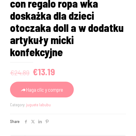
con regalo ropa wka
doskażka dla dzieci
otoczaka doll a w dodatku
artykuły micki
konfekcyjne
Original
Current
€
13.19
€
24.89
price
price
was:
is:
Haga clic y compre
€24.89.
€13.19.
Category:
juguete labubu
Share