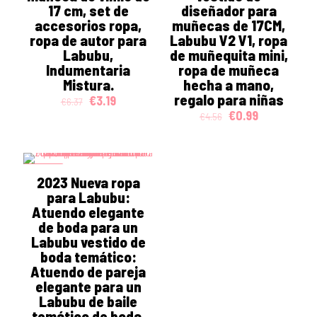
17 cm, set de
diseñador para
accesorios ropa,
muñecas de 17CM,
ropa de autor para
Labubu V2 V1, ropa
Labubu,
de muñequita mini,
Indumentaria
ropa de muñeca
Mistura.
hecha a mano,
regalo para niñas
Original
Current
€
3.19
€
6.37
price
price
Original
Current
€
0.99
€
4.56
was:
is:
price
price
€6.37.
€3.19.
was:
is:
€4.56.
€0.99.
ON SALE
2023 Nueva ropa
para Labubu:
Atuendo elegante
de boda para un
Labubu vestido de
boda temático:
Atuendo de pareja
elegante para un
Labubu de baile
temático de boda,