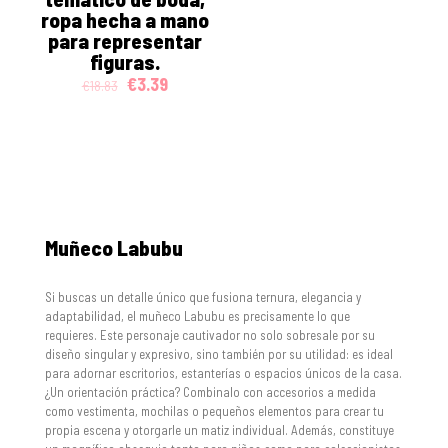
ropa hecha a mano
para representar
figuras.
Original
Current
€
3.39
€
18.83
price
price
was:
is:
€18.83.
€3.39.
Muñeco Labubu
Si buscas un detalle único que fusiona ternura, elegancia y
adaptabilidad, el muñeco Labubu es precisamente lo que
requieres. Este personaje cautivador no solo sobresale por su
diseño singular y expresivo, sino también por su utilidad: es ideal
para adornar escritorios, estanterías o espacios únicos de la casa.
¿Un orientación práctica? Combinalo con accesorios a medida
como vestimenta, mochilas o pequeños elementos para crear tu
propia escena y otorgarle un matiz individual. Además, constituye