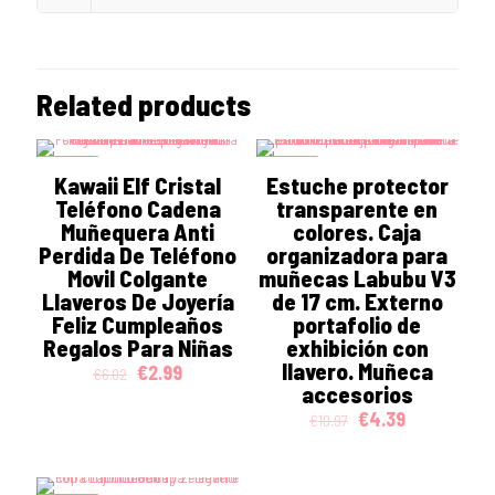
Related products
ON SALE
ON SALE
Kawaii Elf Cristal
Estuche protector
Teléfono Cadena
transparente en
Muñequera Anti
colores. Caja
Perdida De Teléfono
organizadora para
Movil Colgante
muñecas Labubu V3
Llaveros De Joyería
de 17 cm. Externo
Feliz Cumpleaños
portafolio de
Regalos Para Niñas
exhibición con
llavero. Muñeca
Original
Current
€
2.99
€
6.02
price
price
accesorios
was:
is:
Original
Current
€
4.39
€
10.97
€6.02.
€2.99.
price
price
was:
is:
€10.97.
€4.39.