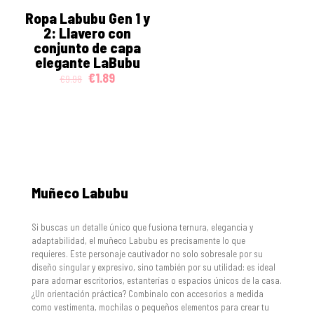
ON SALE
Ropa Labubu Gen 1 y
2: Llavero con
conjunto de capa
elegante LaBubu
Original
Current
€
1.89
€
9.98
price
price
was:
is:
€9.98.
€1.89.
Muñeco Labubu
Si buscas un detalle único que fusiona ternura, elegancia y
adaptabilidad, el muñeco Labubu es precisamente lo que
requieres. Este personaje cautivador no solo sobresale por su
diseño singular y expresivo, sino también por su utilidad: es ideal
para adornar escritorios, estanterías o espacios únicos de la casa.
¿Un orientación práctica? Combinalo con accesorios a medida
como vestimenta, mochilas o pequeños elementos para crear tu