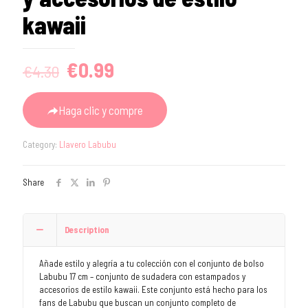
kawaii
Original
Current
€
0.99
€
4.30
price
price
was:
is:
Haga clic y compre
€4.30.
€0.99.
Category:
Llavero Labubu
Share
Description
Añade estilo y alegría a tu colección con el conjunto de bolso
Labubu 17 cm – conjunto de sudadera con estampados y
accesorios de estilo kawaii. Este conjunto está hecho para los
fans de Labubu que buscan un conjunto completo de