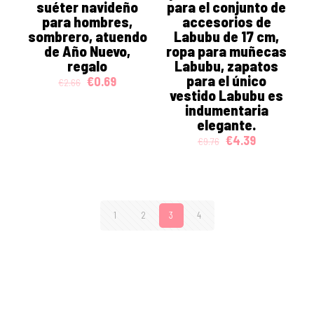
suéter navideño
para el conjunto de
para hombres,
accesorios de
sombrero, atuendo
Labubu de 17 cm,
de Año Nuevo,
ropa para muñecas
regalo
Labubu, zapatos
para el único
Original
Current
€
0.69
€
2.66
price
price
vestido Labubu es
was:
is:
indumentaria
€2.66.
€0.69.
elegante.
Original
Current
€
4.39
€
9.76
price
price
was:
is:
€9.76.
€4.39.
1
2
3
4