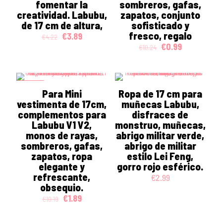
fomentar la
sombreros, gafas,
creatividad. Labubu,
zapatos, conjunto
de 17 cm de altura,
sofisticado y
fresco, regalo
Original
Current
€
3.89
€
4.22
price
price
Original
Current
€
0.99
€
10.24
was:
is:
price
price
€4.22.
€3.89.
was:
is:
€10.24.
€0.99.
ON SALE
Para Mini
Ropa de 17 cm para
vestimenta de 17cm,
muñecas Labubu,
complementos para
disfraces de
Labubu V1 V2,
monstruo, muñecas,
monos de rayas,
abrigo militar verde,
sombreros, gafas,
abrigo de militar
zapatos, ropa
estilo Lei Feng,
elegante y
gorro rojo esférico.
refrescante,
€
2.99
obsequio.
Original
Current
€
1.89
€
10.19
price
price
was:
is: