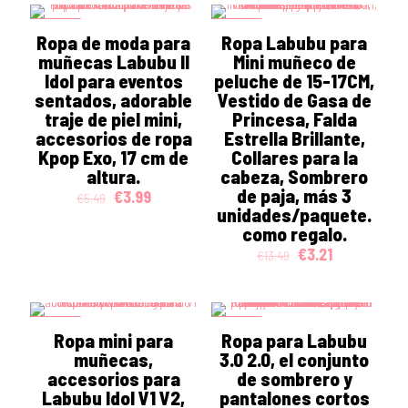
€10.19.
€1.89.
ON SALE
ON SALE
Ropa de moda para
Ropa Labubu para
muñecas Labubu II
Mini muñeco de
Idol para eventos
peluche de 15-17CM,
sentados, adorable
Vestido de Gasa de
traje de piel mini,
Princesa, Falda
accesorios de ropa
Estrella Brillante,
Kpop Exo, 17 cm de
Collares para la
altura.
cabeza, Sombrero
de paja, más 3
Original
Current
€
3.99
€
5.49
price
price
unidades/paquete.
was:
is:
como regalo.
€5.49.
€3.99.
Original
Current
€
3.21
€
13.49
price
price
was:
is:
€13.49.
€3.21.
ON SALE
ON SALE
Ropa mini para
Ropa para Labubu
muñecas,
3.0 2.0, el conjunto
accesorios para
de sombrero y
Labubu Idol V1 V2,
pantalones cortos