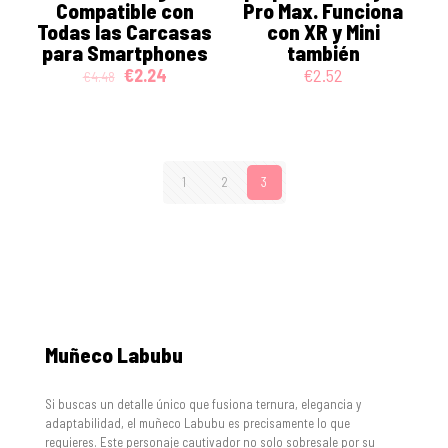
Compatible con
Pro Max. Funciona
Todas las Carcasas
con XR y Mini
para Smartphones
también
Original
Current
€
2.24
€
2.52
€
4.48
price
price
was:
is:
€4.48.
€2.24.
1
2
3
Muñeco Labubu
Si buscas un detalle único que fusiona ternura, elegancia y
adaptabilidad, el muñeco Labubu es precisamente lo que
requieres. Este personaje cautivador no solo sobresale por su