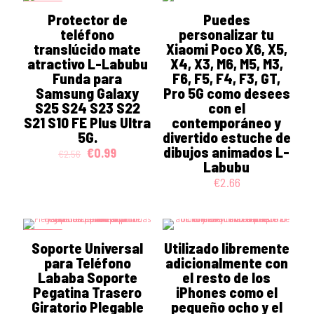
ON SALE
Protector de
Puedes
teléfono
personalizar tu
translúcido mate
Xiaomi Poco X6, X5,
atractivo L-Labubu
X4, X3, M6, M5, M3,
Funda para
F6, F5, F4, F3, GT,
Samsung Galaxy
Pro 5G como desees
S25 S24 S23 S22
con el
S21 S10 FE Plus Ultra
contemporáneo y
5G.
divertido estuche de
dibujos animados L-
Original
Current
€
0.99
€
2.56
price
price
Labubu
was:
is:
€
2.66
€2.56.
€0.99.
ON SALE
Soporte Universal
Utilizado libremente
para Teléfono
adicionalmente con
Lababa Soporte
el resto de los
Pegatina Trasero
iPhones como el
Giratorio Plegable
pequeño ocho y el