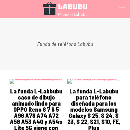
Funda de teléfono Labubu
La funda L-Labbubu
La funda L-Labubu
caso de dibujo
para teléfono
animado lindo para
diseñada para los
OPPO Reno 8 7 6 5
modelos Samsung
A96 A78 A74 A72
Galaxy S 25, S 24, S
A58 A53 A40 y A54s
23, S 22, S21, S10, FE,
Lite 5G viene con
Plus