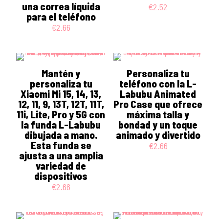
una correa líquida
€
2.52
para el teléfono
€
2.66
Mantén y
Personaliza tu
personaliza tu
teléfono con la L-
Xiaomi Mi 15, 14, 13,
Labubu Animated
12, 11, 9, 13T, 12T, 11T,
Pro Case que ofrece
11i, Lite, Pro y 5G con
máxima talla y
la funda L-Labubu
bondad y un toque
dibujada a mano.
animado y divertido
Esta funda se
€
2.66
ajusta a una amplia
variedad de
dispositivos
€
2.66